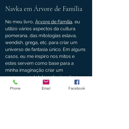
Navka em Árvore de Família
No meu livro, 
Árvore de Família
, eu 
utilizo vários aspectos da cultura 
pomerana, das mitologias eslava, 
wendish, grega, etc. para criar um 
universo de fantasia único. Em alguns 
casos, eu me inspiro nos mitos e 
estes servem como base para a 
minha imaginação criar um 
personagem totalmente singular e 
novo. Em outros, como no caso dos 
Phone
Email
Facebook
Navky, eu utilizo o mito ou lenda de 
maneira mais literal para caracterizar 
as crenças de certo personagem.
Para saber mais sobre mitos e 