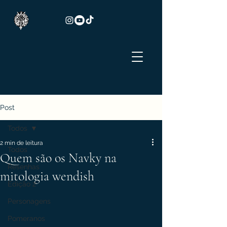
Post
Todos
2 min de leitura
Todos
Quem são os Navky na
Resenhas
mitologia wendish
Edição 2
Personagens
Pomeranos