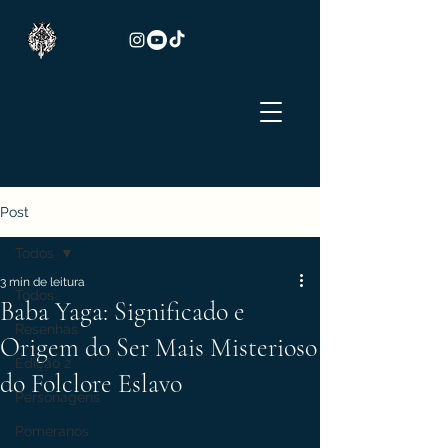
Post
Todos
3 min de leitura
Todos
Baba Yaga: Significado e
Resenhas
Origem do Ser Mais Misterioso
Edição 2
do Folclore Eslavo
Personagens
Pomeranos