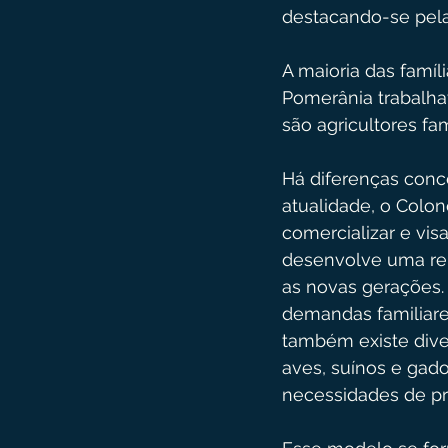
destacando-se pela
A maioria das famí
Pomerânia trabalhav
são agricultores fa
Há diferenças conce
atualidade, o Colon
comercializar e vis
desenvolve uma rel
as novas gerações. 
demandas familiares
também existe dive
aves, suínos e gado
necessidades de pr