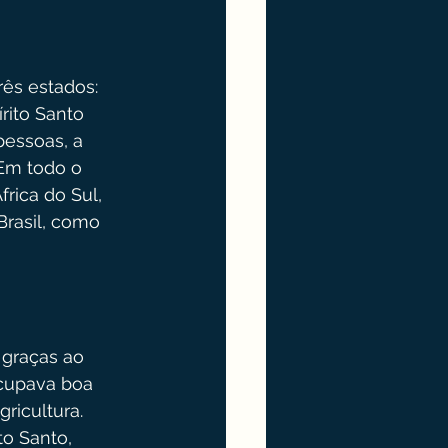
ês estados: 
rito Santo 
essoas, a 
Em todo o 
rica do Sul, 
Brasil, como 
graças ao 
ocupava boa 
ricultura. 
o Santo, 