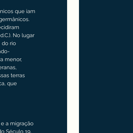
nicos que iam 
 germânicos. 
ecidiram 
.C.). No lugar 
do rio 
ndo-
a menor, 
ranas, 
sas terras 
ca, que 
 e a migração 
do Século 19, 