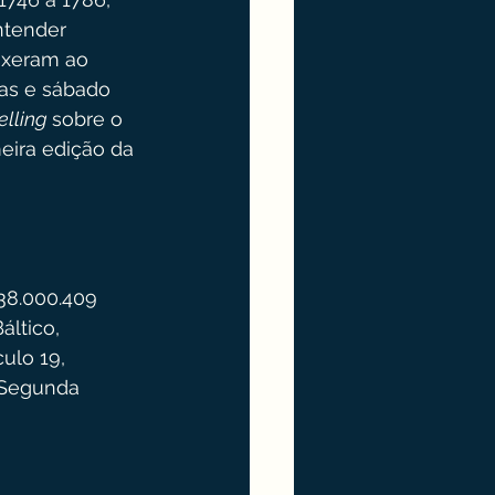
ntender 
uxeram ao 
as e sábado 
elling 
sobre o 
meira edição da 
38.000.409 
ltico, 
lo 19, 
 Segunda 