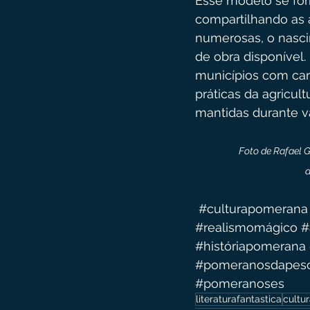
Esse modelo se for
compartilhando as a
numerosas, o nasci
de obra disponível.
municípios com car
práticas da agricul
mantidas durante v
Foto de Rafael G
d
#culturapomerana
#realismomágico
#
#históriapomerana
#pomeranosdapes
#pomeranoses
literaturafantastica
cultu