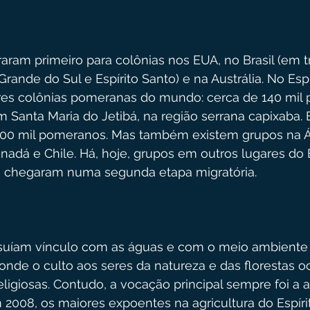
ram primeiro para colônias nos EUA, no Brasil (em tr
Grande do Sul e Espírito Santo) e na Austrália. No Espí
es colônias pomeranas do mundo: cerca de 140 mil p
 Santa Maria do Jetibá, na região serrana capixaba. 
 300 mil pomeranos. Mas também existem grupos na Áf
nadá e Chile. Há, hoje, grupos em outros lugares do 
s chegaram numa segunda etapa migratória.
uíam vínculo com as águas e com o meio ambiente 
onde o culto aos seres da natureza e das florestas 
eligiosas. Contudo, a vocação principal sempre foi a ag
2008, os maiores expoentes na agricultura do Espírit