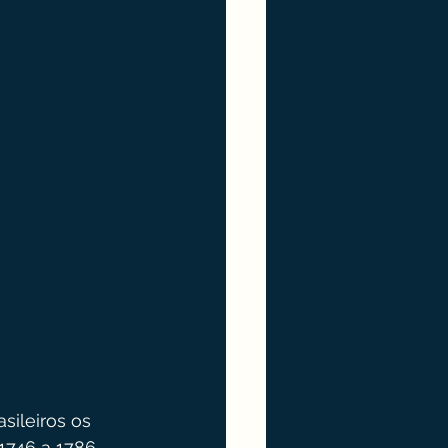
sileiros os 
1746 a 1786, 