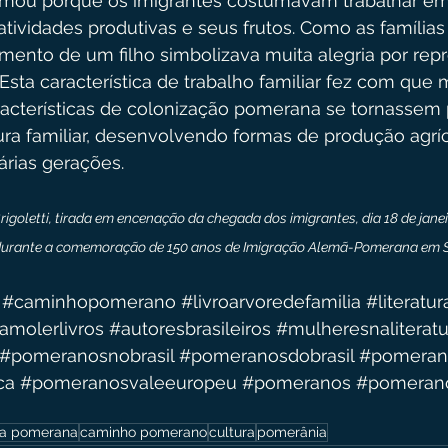
mou porque os imigrantes costumavam trabalhar em
tividades produtivas e seus frutos. Como as famílias
mento de um filho simbolizava muita alegria por rep
 Esta característica de trabalho familiar fez com que 
acterísticas de colonização pomerana se tornassem 
tura familiar, desenvolvendo formas de produção agrí
árias gerações.
rigoletti, tirada em encenação da chegada dos imigrantes, dia 18 de janei
urante a comemoração de 150 anos de Imigração Alemã-Pomerana em S
#caminhopomerano
#livroarvoredefamilia
#literatur
amolerlivros
#autoresbrasileiros
#mulheresnaliteratu
#pomeranosnobrasil
#pomeranosdobrasil
#pomeran
ca
#pomeranosvaleeuropeu
#pomeranos
#pomeran
ra pomerana
caminho pomerano
cultura
pomerânia