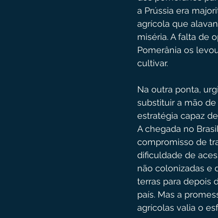
a Prússia era major
agrícola que alava
miséria. A falta de
Pomerânia os levou 
cultivar. 
Na outra ponta, urg
substituir a mão d
estratégia capaz de
A chegada no Brasil
compromisso de trab
dificuldade de aces
não colonizadas e d
terras para depois 
país. Mas a promess
agrícolas valia o es