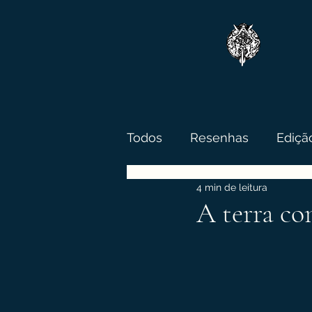
Todos
Resenhas
Ediçã
4 min de leitura
Conta a lenda
A terra c