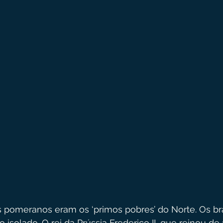
 pomeranos eram os ‘primos pobres’ do Norte. Os bra
solado. O rei da Prússia Frederico II, que reinou de 