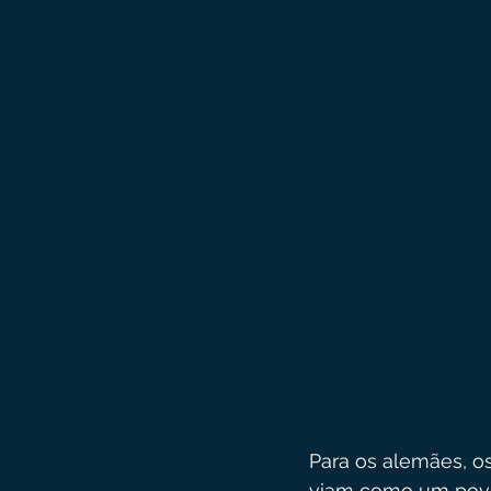
Para os alemães, os
viam como um povo i