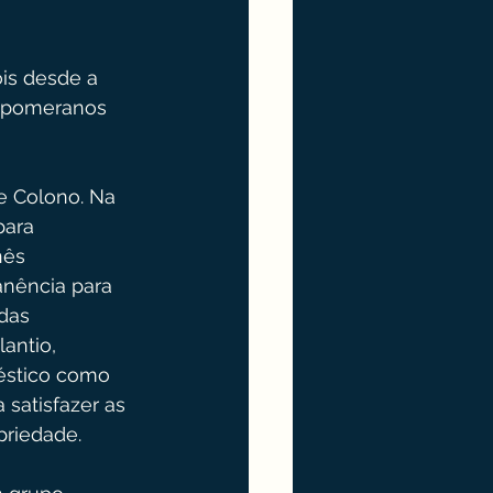
is desde a 
s pomeranos 
e Colono. Na 
para 
nês 
anência para 
das 
antio, 
éstico como 
satisfazer as 
priedade.