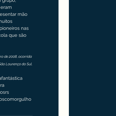
 grupo, 
 eram 
resentar mão 
muitos 
pioneiros nas 
cola que são 
ro de 2008, ocorrida 
ão Lourenço do Sul.
afantástica
ra
osrs
oscomorgulho