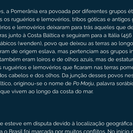
s, a Pomerânia era povoada por diferentes grupos ét
s os ruguérios e lemovérios, tribos góticas e antigos
érios e lemovérios deixaram para trás aqueles que d
 junto à Costa Báltica e seguiram para a Itália (456 d
ábicos (wenden), povo que deixou as terras ao longo 
 Eram de origem eslava, mas pertenciam aos grupos i
ambém eram loiros e de olhos azuis, mas de estatur
 ruguérios e lemovérios que ficaram nas terras pome
dos cabelos e dos olhos. Da junção desses povos nes
ltico, originou-se o nome de 
Po Morju
, palavra sorábi
s que vivem ao longo da costa do mar.
 esteve em disputa devido à localização geográfica
o Brasil foi marcada por muitos conflitos. No início 