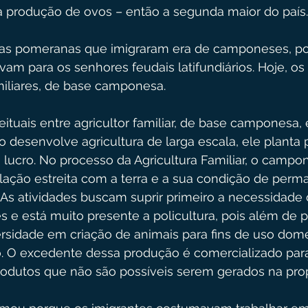
 produção de ovos – então a segunda maior do país.
lias pomeranas que imigraram era de camponeses, po
am para os senhores feudais latifundiários. Hoje, o
miliares, de base camponesa.
ituais entre agricultor familiar, de base camponesa, 
o desenvolve agricultura de larga escala, ele planta 
a lucro. No processo da Agricultura Familiar, o campo
ação estreita com a terra e a sua condição de perm
As atividades buscam suprir primeiro a necessidade 
 e está muito presente a policultura, pois além de pl
rsidade em criação de animais para fins de uso dom
. O excedente dessa produção é comercializado para 
odutos que não são possíveis serem gerados na pro