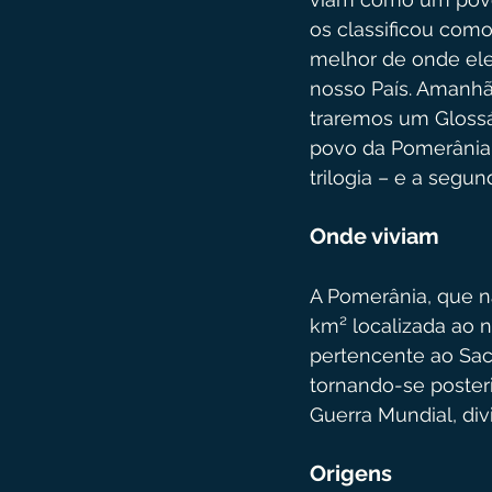
os classificou como
melhor de onde ele
nosso País. Amanhã
traremos um Glossá
povo da Pomerânia. 
trilogia – e a segun
Onde viviam
A Pomerânia, que n
km² localizada ao n
pertencente ao Sa
tornando-se poster
Guerra Mundial, div
Origens