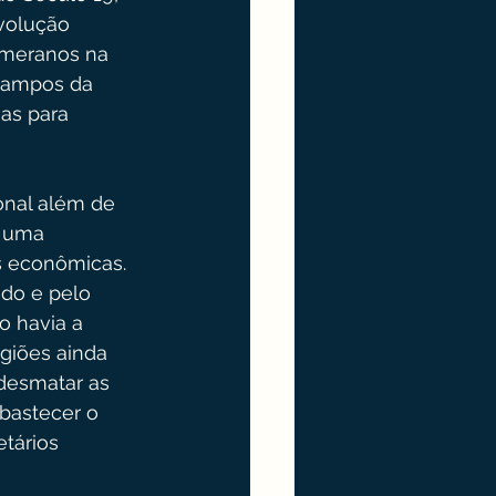
volução 
omeranos na 
 campos da 
as para 
onal além de 
s uma 
s econômicas. 
ado e pelo 
o havia a 
giões ainda 
 desmatar as 
abastecer o 
tários 