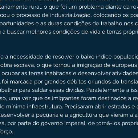
itariamente rural, o que foi um problema diante da re
ncou o processo de industrialização, colocando os p
 oportunidades e as duras condições de trabalho nos
a buscar melhores condições de vida e terras própri
ia a necessidade de resolver o baixo índice populaci
e obra escrava, o que tornou a imigração de europeu
 ocupar as terras inabitadas e desenvolver atividade
 foi marcada por grandes débitos oriundos do transl
alhar para saldar essas dívidas. Paralelemente a iss
so, uma vez que os imigrantes foram destinados a re
e mínima infraestrutura. Precisaram abrir estradas e
desenvolver a pecuária e a agricultura que vieram a 
a, por parte do governo imperial, de torná-los proprie
forço.